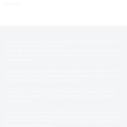
préférés.
2026 - https://ip7blog.com/CNPJ : 54.148.686/0001-91 Opéré par IZZOTO DIGITAL LTDA
-Avenida Centenario, 5079 , CEP 88811-70 -
Criciúma - SC, Brésil. La mission du portail IP7blog est de fournir des informations claires
et accessibles sur les finances personnelles, l'épargne, les cartes de crédit, les prêts et
autres produits financiers.
Tous les contenus proposés sur notre portail sont gratuits. Nous ne demandons aucun
type de paiement, d'avance ou de dépôt pour vous permettre d'accéder aux informations
ou de demander les services mentionnés dans notre contenu.
Si vous recevez un contact au nom de IP7blog demandant de l'argent, des données
sensibles ou des informations personnelles inappropriées, soyez méfiant et contactez-
nous immédiatement.
Nous nous efforçons de maintenir les informations à jour. Néanmoins, comme les offres,
les conditions et les règles peuvent changer à tout moment, nous vous recommandons
de confirmer toutes les conditions directement auprès des institutions responsables avant
de prendre toute décision financière.