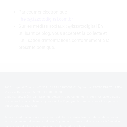
Par courrier électronique
:
help@izzotodigital.com.br
Sur les médias sociaux : @
izzotodigital
En
utilisant ce blog, vous acceptez la collecte et
l'utilisation d'informations conformément à la
présente politique.
2026 - https://ip7blog.com/CNPJ : 54.148.686/0001-91 Opéré par IZZOTO DIGITAL LTDA
-Avenida Centenario, 5079 , CEP 88811-70 -
Criciúma - SC, Brésil. La mission du portail IP7blog est de fournir des informations claires
et accessibles sur les finances personnelles, l'épargne, les cartes de crédit, les prêts et
autres produits financiers.
Tous les contenus proposés sur notre portail sont gratuits. Nous ne demandons aucun
type de paiement, d'avance ou de dépôt pour vous permettre d'accéder aux informations
ou de demander les services mentionnés dans notre contenu.