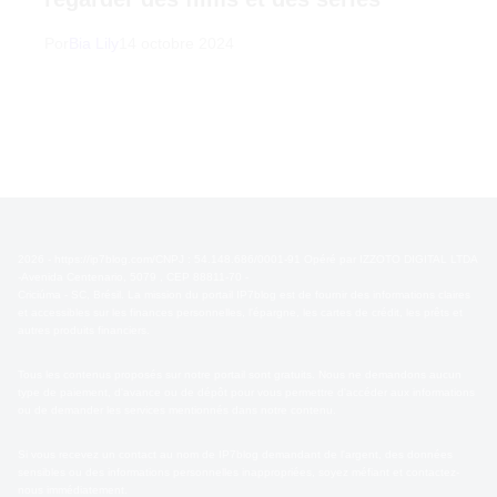
Por
Bia Lily
14 octobre 2024
2026 - https://ip7blog.com/CNPJ : 54.148.686/0001-91 Opéré par IZZOTO DIGITAL LTDA
-Avenida Centenario, 5079 , CEP 88811-70 -
Criciúma - SC, Brésil. La mission du portail IP7blog est de fournir des informations claires
et accessibles sur les finances personnelles, l'épargne, les cartes de crédit, les prêts et
autres produits financiers.
Tous les contenus proposés sur notre portail sont gratuits. Nous ne demandons aucun
type de paiement, d'avance ou de dépôt pour vous permettre d'accéder aux informations
ou de demander les services mentionnés dans notre contenu.
Si vous recevez un contact au nom de IP7blog demandant de l'argent, des données
sensibles ou des informations personnelles inappropriées, soyez méfiant et contactez-
nous immédiatement.