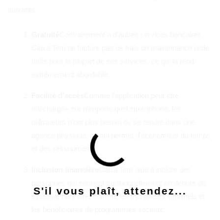
suivants
Gratuité
Contrairement à d'autres services bancaires,
Caixa Tem ne facture pas de frais de maintenance ni de
tarifs pour la plupart de ses services, ce qui la rend
extrêmement abordable.
Facilité d'accès
Comme l'application peut être
téléchargée sur n'importe quel smartphone, les
utilisateurs n'ont plus besoin de se rendre dans une
agence physique, ce qui permet d'économiser du temps
et des ressources.
Inclusion financière
Caixa Tem aide à inclure des
personnes qui seraient traditionnellement en dehors du
S'il vous plaît, attendez...
système bancaire, comme les travailleurs informels et
les bénéficiaires de programmes sociaux.