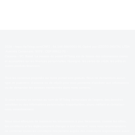
2026 - https://ip7blog.com/CNPJ : 54.148.686/0001-91 Opéré par IZZOTO DIGITAL LTDA
-Avenida Centenario, 5079 , CEP 88811-70 -
Criciúma - SC, Brésil. La mission du portail IP7blog est de fournir des informations claires
et accessibles sur les finances personnelles, l'épargne, les cartes de crédit, les prêts et
autres produits financiers.
Tous les contenus proposés sur notre portail sont gratuits. Nous ne demandons aucun
type de paiement, d'avance ou de dépôt pour vous permettre d'accéder aux informations
ou de demander les services mentionnés dans notre contenu.
Si vous recevez un contact au nom de IP7blog demandant de l'argent, des données
sensibles ou des informations personnelles inappropriées, soyez méfiant et contactez-
nous immédiatement.
Nous nous efforçons de maintenir les informations à jour. Néanmoins, comme les offres,
les conditions et les règles peuvent changer à tout moment, nous vous recommandons
de confirmer toutes les conditions directement auprès des institutions responsables avant