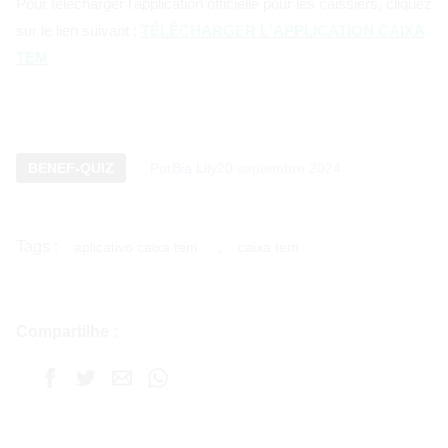
Pour télécharger l'application officielle pour les caissiers, cliquez
sur le lien suivant :
TÉLÉCHARGER L'APPLICATION CAIXA
TEM
BENEF-QUIZ
Por
Bia Lily
20 septembre 2024
Tags :
,
aplicativo caixa tem
caixa tem
Compartilhe :