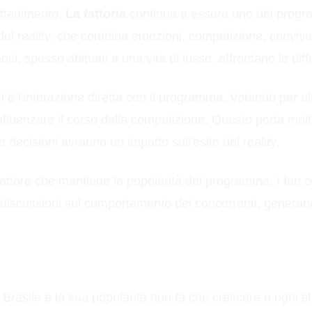
attenimento,
La fattoria
continua a essere uno dei programm
el reality, che combina emozioni, competizione, convivenza
, spesso abituati a una vita di lusso, affrontano le diff
ri è l'interazione diretta con il programma. Votando per eli
influenzare il corso della competizione. Questo porta mol
 decisioni avranno un impatto sull'esito del reality.
o fattore che mantiene la popolarità del programma. I fan
scussioni sul comportamento dei concorrenti, generando u
l Brasile e la sua popolarità non fa che crescere a ogni s