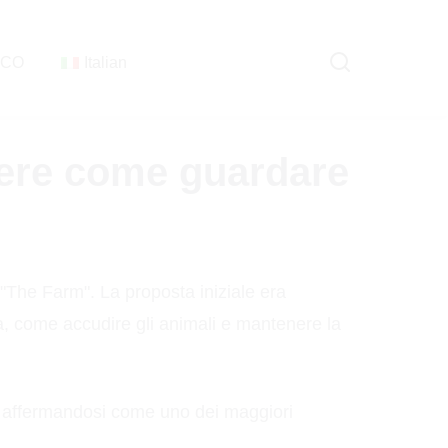
ICO
Italian
dere come guardare
"The Farm". La proposta iniziale era
ria, come accudire gli animali e mantenere la
tà, affermandosi come uno dei maggiori