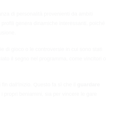
nza di personalità provenienti da ambiti
 di profili genera dinamiche interessanti, poiché
usione.
gie di gioco o le controversie in cui sono stati
ciato il segno nel programma, come vincitori o
in dall'inizio. Questo fa sì che il
guardare
 propri beniamini, sia per vincere le gare