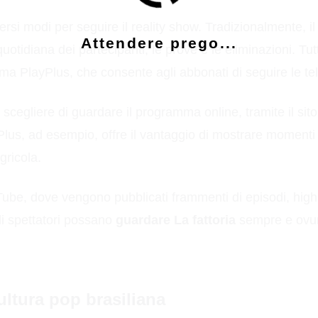
ersi modi per seguire il reality show. Tradizionalmente
Attendere prego...
uotidiana dei partecipanti, le prove e le eliminazioni. Tu
forma PlayPlus, che consente agli abbonati di seguire le t
ò scegliere di guardare il programma online, tramite il sito 
lus, ad esempio, offre il vantaggio di mostrare momenti in
gricola.
uTube, dove vengono pubblicati frammenti di episodi, high
gli spettatori possano
guardare La fattoria
sempre e ovun
ultura pop brasiliana