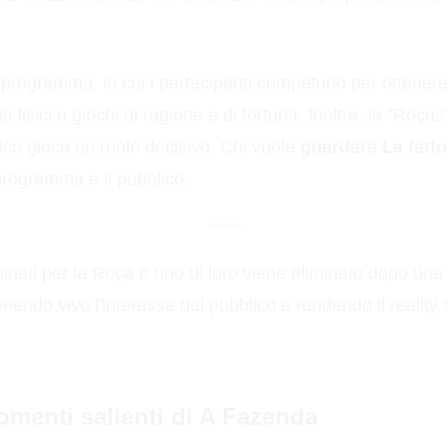
programma, in cui i partecipanti competono per ottenere l
isici a giochi di ragione e di fortuna. Inoltre, le "Roças"
lico gioca un ruolo decisivo. Chi vuole
guardare La fatto
 programma e il pubblico.
Pubblicità
inati per la Roça e uno di loro viene eliminato dopo un
nendo vivo l'interesse del pubblico e rendendo il reality 
momenti salienti di A Fazenda