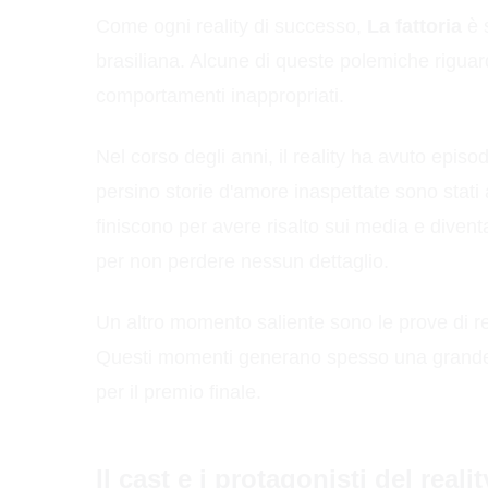
Come ogni reality di successo,
La fattoria
è 
brasiliana. Alcune di queste polemiche riguard
comportamenti inappropriati.
Nel corso degli anni, il reality ha avuto episo
persino storie d'amore inaspettate sono stat
finiscono per avere risalto sui media e dive
per non perdere nessun dettaglio.
Un altro momento saliente sono le prove di re
Questi momenti generano spesso una grande att
per il premio finale.
Il cast e i protagonisti del realit