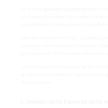
Se si vuole
guardare La fattoria
Esistono div
con puntate giornaliere che mostrano la vita q
e trasmissioni in diretta attraverso la piatta
Oltre alla televisione in chiaro, il pubblico pu
streaming che ritrasmettono i contenuti. PlayP
più completa di ciò che accade nell'azienda a
Un'altra risorsa molto utilizzata dai fan è Yo
di televisione e piattaforme digitali fa sì che 
del programma.
L'impatto della Fazenda sulla c