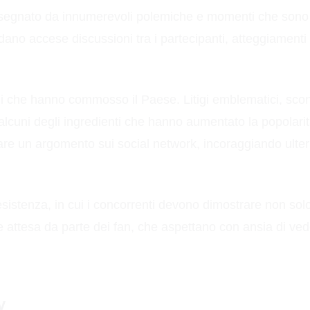
segnato da innumerevoli polemiche e momenti che sono ent
ano accese discussioni tra i partecipanti, atteggiamenti 
di che hanno commosso il Paese. Litigi emblematici, scontri
i alcuni degli ingredienti che hanno aumentato la popol
ntare un argomento sui social network, incoraggiando ult
sistenza, in cui i concorrenti devono dimostrare non sol
esa da parte dei fan, che aspettano con ansia di vedere 
y