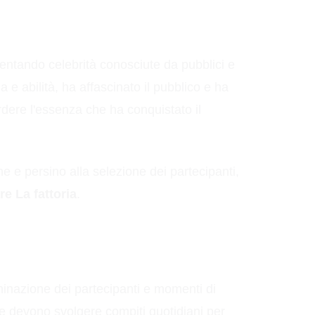
resentando celebrità conosciute da pubblici e
a e abilità, ha affascinato il pubblico e ha
dere l'essenza che ha conquistato il
ne e persino alla selezione dei partecipanti,
e La fattoria
.
minazione dei partecipanti e momenti di
 e devono svolgere compiti quotidiani per