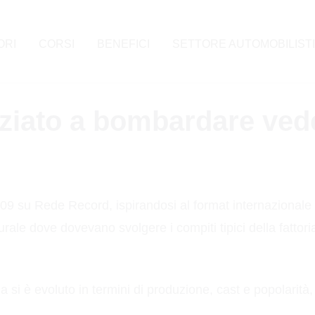
ORI
CORSI
BENEFICI
SETTORE AUTOMOBILIST
iziato a bombardare ve
09 su Rede Record, ispirandosi al format internazionale 
rurale dove dovevano svolgere i compiti tipici della fatto
ma si è evoluto in termini di produzione, cast e popolari