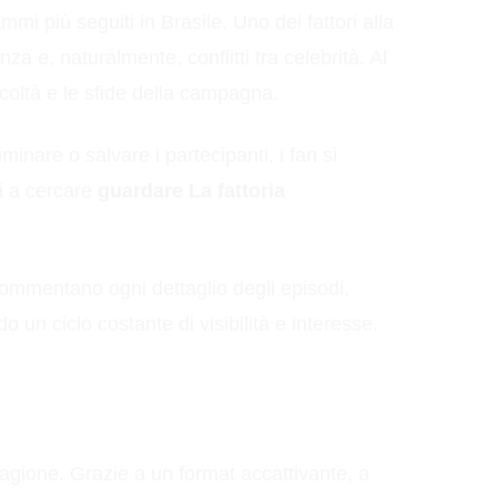
i più seguiti in Brasile. Uno dei fattori alla
 e, naturalmente, conflitti tra celebrità. Al
icoltà e le sfide della campagna.
minare o salvare i partecipanti, i fan si
ti a cercare
guardare La fattoria
 commentano ogni dettaglio degli episodi,
n ciclo costante di visibilità e interesse.
tagione. Grazie a un format accattivante, a