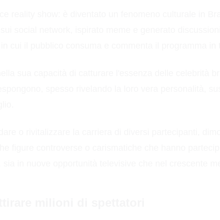
ce reality show: è diventato un fenomeno culturale in Br
sui social network, ispirato meme e generato discussioni
do in cui il pubblico consuma e commenta il programma in
ella sua capacità di catturare l'essenza delle celebrità b
espongono, spesso rivelando la loro vera personalità, susc
lio.
idare o rivitalizzare la carriera di diversi partecipanti, 
che figure controverse o carismatiche che hanno partecip
ty, sia in nuove opportunità televisive che nel crescente m
irare milioni di spettatori