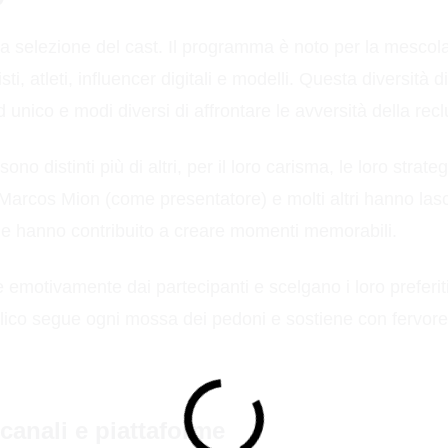
a selezione del cast. Il programma è noto per la mescola
tisti, atleti, influencer digitali e modelli. Questa diversità
unico e modi diversi di affrontare le avversità della recl
ono distinti più di altri, per il loro carisma, le loro strate
 Marcos Mion (come presentatore) e molti altri hanno las
 hanno contribuito a creare momenti memorabili.
motivamente dai partecipanti e scelgano i loro preferiti f
lico segue ogni mossa dei pedoni e sostiene con fervore i
anali e piattaforme