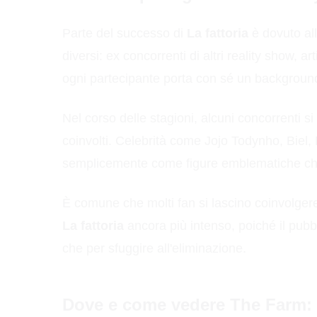
Parte del successo di
La fattoria
è dovuto all
diversi: ex concorrenti di altri reality show, ar
ogni partecipante porta con sé un background 
Nel corso delle stagioni, alcuni concorrenti si s
coinvolti. Celebrità come Jojo Todynho, Biel,
semplicemente come figure emblematiche che
È comune che molti fan si lascino coinvolgere e
La fattoria
ancora più intenso, poiché il pubb
che per sfuggire all'eliminazione.
Dove e come vedere The Farm: c