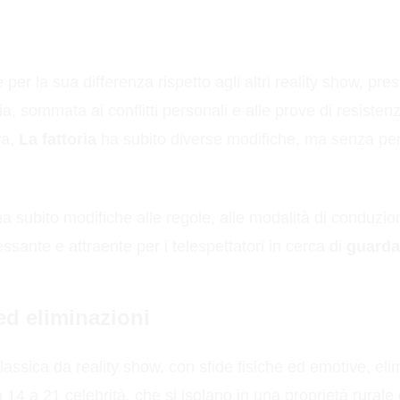
ne per la sua differenza rispetto agli altri reality show, p
ia, sommata ai conflitti personali e alle prove di resistenz
ra,
La fattoria
ha subito diverse modifiche, ma senza per
 ha subito modifiche alle regole, alle modalità di conduzio
ssante e attraente per i telespettatori in cerca di
guardar
ed eliminazioni
assica da reality show, con sfide fisiche ed emotive, eli
 14 a 21 celebrità, che si isolano in una proprietà rurale