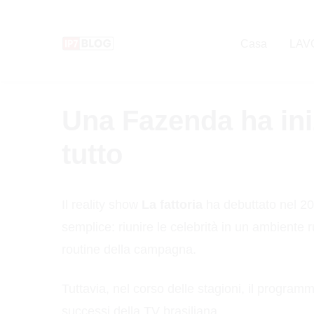
Pular
para
Casa
LAV
o
conteúdo
Una Fazenda ha in
tutto
Il reality show
La fattoria
ha debuttato nel 20
semplice: riunire le celebrità in un ambiente 
routine della campagna.
Tuttavia, nel corso delle stagioni, il program
successi della TV brasiliana.