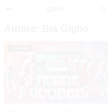
Pular
para
o
conteúdo
Autore:
Bia Giglio
BENEF-QUIZ