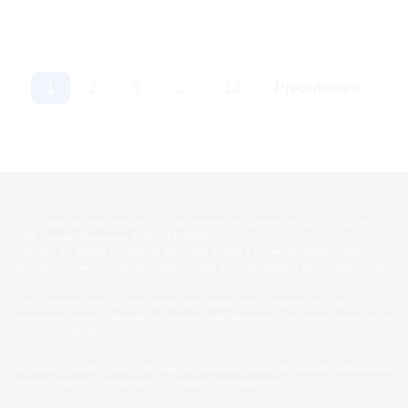
Paginazione
1
2
3
…
13
Precedente »
degli
articoli
2026 - https://ip7blog.com/CNPJ: 54.148.686/0001-91 Operato da IZZOTO DIGITAL
LTDA -Avenida Centenario, 5079 , CEP 88811-70 -
Criciúma - SC, Brasile. La missione del portale IP7blog è fornire informazioni chiare e
accessibili su finanza personale, risparmio, carte di credito, prestiti e altri prodotti finanziari.
Tutti i contenuti offerti sul nostro portale sono gratuiti. Non chiediamo alcun tipo di
pagamento, anticipo o deposito per accedere alle informazioni o richiedere i servizi indicati
nei nostri contenuti.
Se ricevete contatti a nome di IP7blog che richiedono denaro, dati sensibili o informazioni
personali improprie, insospettitevi e contattateci immediatamente.