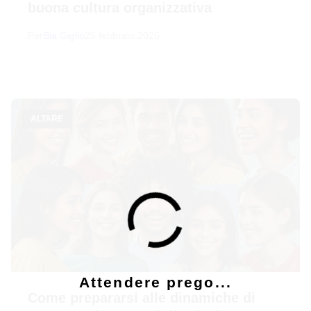
buona cultura organizzativa
Por
Bia Giglio
25 febbraio 2026
ALTARE
Attendere prego...
Come prepararsi alle dinamiche di