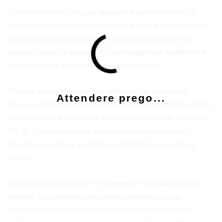
Con l'aumento dei corsi per operatori di carrelli elevatori, è
importante sapere come scegliere un istituto di formazione che
offra una formazione di qualità. Esistono alcuni criteri che
possono aiutarvi a scegliere il corso migliore per soddisfare le
vostre esigenze e i vostri obiettivi professionali.
Prima di tutto, è fondamentale verificare che il corso sia
Attendere prego...
riconosciuto dal Ministero del Lavoro e dell'Occupazione (MTE)
e che soddisfi gli standard di sicurezza stabiliti dalla normativa
NR 11. I corsi riconosciuti garantiscono che il certificato
rilasciato sia valido e accettato dai datori di lavoro in tutto il
Paese.
Un altro punto importante è l'esperienza e le qualifiche degli
istruttori. Cercate istituti che abbiano istruttori con una
comprovata esperienza nell'uso dei carrelli elevatori e che