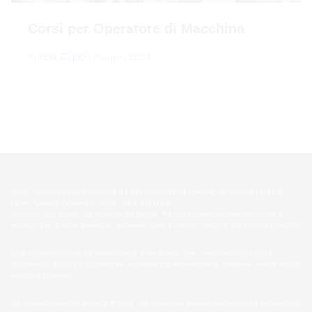
Corsi per Operatore di Macchina
Por
Bia Giglio
6 maggio 2024
2026 - https://ip7blog.com/CNPJ: 54.148.686/0001-91 Operato da IZZOTO DIGITAL
LTDA -Avenida Centenario, 5079 , CEP 88811-70 -
Criciúma - SC, Brasile. La missione del portale IP7blog è fornire informazioni chiare e
accessibili su finanza personale, risparmio, carte di credito, prestiti e altri prodotti finanziari.
Tutti i contenuti offerti sul nostro portale sono gratuiti. Non chiediamo alcun tipo di
pagamento, anticipo o deposito per accedere alle informazioni o richiedere i servizi indicati
nei nostri contenuti.
Se ricevete contatti a nome di IP7blog che richiedono denaro, dati sensibili o informazioni