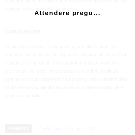
orientamento offerte dal programma per comprendere appieno i
vantaggi e le responsabilità connesse.
Attendere prego...
Conclusione
L'estinzione dei debiti è una priorità per molti brasiliani e la
comprensione delle opzioni disponibili è il primo passo verso il
risanamento finanziario. Sia il programma "Desenrola Brasil"
che i prestiti per debiti offrono strade percorribili ed efficaci,
ognuna con i suoi pregi e limiti. La scelta giusta dipenderà dalla
situazione individuale di ciascuno e da un'attenta analisi delle
opzioni disponibili.
BENEFICI
Por
Bia Giglio
13 maggio 2024