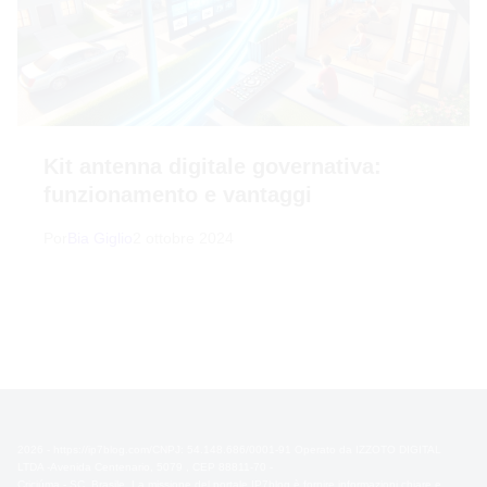
Kit antenna digitale governativa:
funzionamento e vantaggi
Por
Bia Giglio
2 ottobre 2024
2026 - https://ip7blog.com/CNPJ: 54.148.686/0001-91 Operato da IZZOTO DIGITAL
LTDA -Avenida Centenario, 5079 , CEP 88811-70 -
Criciúma - SC, Brasile. La missione del portale IP7blog è fornire informazioni chiare e