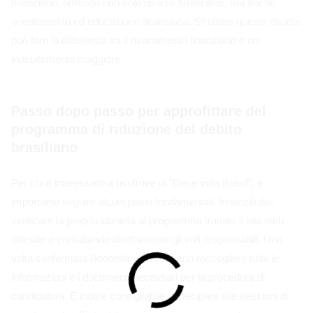
finanziario, offrendo non solo risorse finanziarie, ma anche
orientamento ed educazione finanziaria. Sfruttare queste risorse
può fare la differenza tra il risanamento finanziario e un
indebitamento maggiore.
Passo dopo passo per approfittare del
programma di riduzione del debito
brasiliano
Per chi è interessato a usufruire di "Desenrola Brasil", è
importante seguire alcuni passi fondamentali. Innanzitutto,
verificare la propria idoneità al programma tramite il sito web
ufficiale o contattando direttamente gli enti responsabili. Una
volta confermata l'idoneità, è necessario raccogliere tutte le
informazioni e i documenti necessari per la procedura di
candidatura. È inoltre consigliabile partecipare alle sessioni di