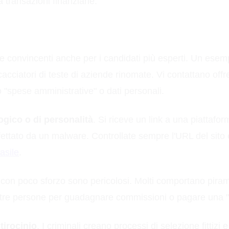
a transazioni finanziarie.
e convincenti anche per i candidati più esperti. Un esem
ono cacciatori di teste di aziende rinomate. Vi contattano 
o "spese amministrative" o dati personali.
logico o di personalità
. Si riceve un link a una piattaf
ettato da un malware. Controllate sempre l'URL del sito e 
asile
.
" con poco sforzo sono pericolosi. Molti comportano pira
are altre persone per guadagnare commissioni o pagare una 
tirocinio
. I criminali creano processi di selezione fittizi 