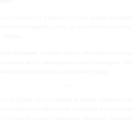
lavoro
ci sono schemi che si ripetono. Il primo segnale di allarm
lito descrivono l'organizzazione, la sua missione e persino 
 diffidate.
sso di selezione
. I truffatori spesso affermano che il po
ui tramite app di messaggistica come WhatsApp o Telegr
endali o piattaforme specializzate come
LinkedIn
.
Pubblicità
o anticipato sono un segnale di allarme. Nessuna azien
Se vi chiedono un deposito per il materiale di lavoro o p
2.500 euro dopo aver creduto a un falso posto di lavoro 