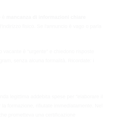
e è
mancanza di informazioni chiare
l'indirizzo fisico. Se l'annuncio è vago o parla
sto vacante è "urgente" e chiedono risposte
am, senza alcuna formalità. Ricordate: i
da legittima addebita spese per "elaborare il
er la formazione, rifiutate immediatamente. Nel
che prometteva una certificazione