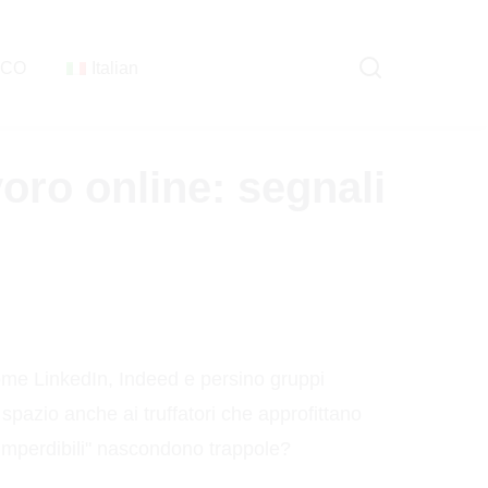
ICO
Italian
voro online: segnali
 come LinkedIn, Indeed e persino gruppi
spazio anche ai truffatori che approfittano
e "imperdibili" nascondono trappole?