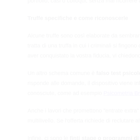
portfolio, casi o colloqui, senza mai ricorrere 
Truffe specifiche e come riconoscerle
Alcune truffe sono così elaborate da sembrar
tratta di una truffa in cui i criminali si fing
aver conquistato la vostra fiducia, vi chiedon
Un altro schema comune è
falso test psico
risponde alle domande, il dispositivo viene inf
conosciute, come ad esempio
Psicometria Br
Anche i lavori che promettono "entrate extra
multilivello. Se l'offerta richiede di reclut
Infine, ci sono le
finti stage o programmi di 