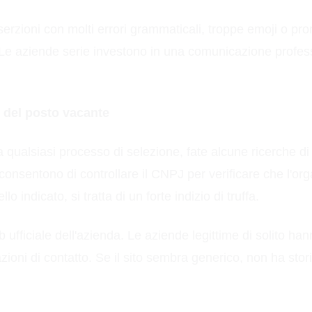
inserzioni con molti errori grammaticali, troppe emoji o pro
 Le aziende serie investono in una comunicazione profes
e del posto vacante
 a qualsiasi processo di selezione, fate alcune ricerche d
consentono di controllare il CNPJ per verificare che l'or
o indicato, si tratta di un forte indizio di truffa.
b ufficiale dell'azienda. Le aziende legittime di solito ha
ioni di contatto. Se il sito sembra generico, non ha stori