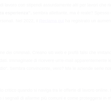
di lavoro con stipendi assurdamente alti per lavori che 
za esperienza".
sembra allettante, ma è reale? Spesso 
personali. Nel 2022, il
Reclama qui
ha registrato un aumento
e dei criminali. Creano siti web e profili falsi che imitano
idati. Immaginate di ricevere un'e-mail apparentemente l
ndio". Sembra convincente, vero? Ma le aziende serie non
 critico quando si naviga tra le offerte di lavoro online.
i segnali di allarme più comuni e come proteggersi in m