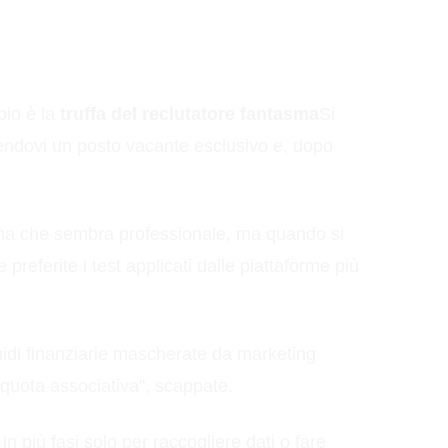
pio è la
truffa del reclutatore fantasma
Si
offrendovi un posto vacante esclusivo e, dopo
orma che sembra professionale, ma quando si
preferite i test applicati dalle piattaforme più
midi finanziarie mascherate da marketing
"quota associativa", scappate.
e in più fasi solo per raccogliere dati o fare