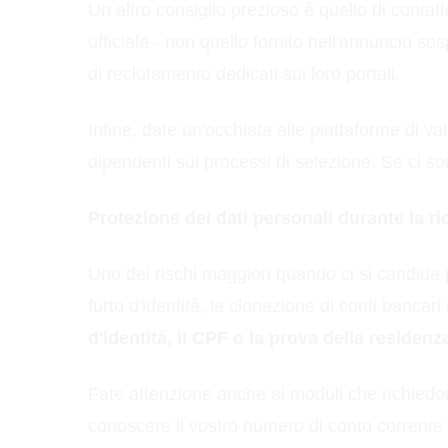
Un altro consiglio prezioso è quello di contatt
ufficiale - non quello fornito nell'annuncio s
di reclutamento dedicati sui loro portali.
Infine, date un'occhiata alle piattaforme di v
dipendenti sui processi di selezione. Se ci sono
Protezione dei dati personali durante la ri
Uno dei rischi maggiori quando ci si candida per
furto d'identità, la clonazione di conti bancar
d'identità, il CPF o la prova della residenz
Fate attenzione anche ai moduli che richiedo
conoscere il vostro numero di conto corrente 