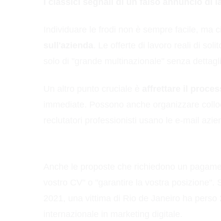
I classici segnali di un falso annuncio di 
Individuare le frodi non è sempre facile, ma 
sull'azienda
. Le offerte di lavoro reali di so
solo di "grande multinazionale" senza dettagli,
Un altro punto cruciale è
affrettare il proce
immediate. Possono anche organizzare colloq
reclutatori professionisti usano le e-mail azi
Anche le proposte che richiedono un pagament
vostro CV" o "garantire la vostra posizione". 
2021, una vittima di Rio de Janeiro ha perso 
internazionale in marketing digitale.