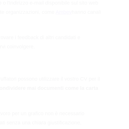
 o l'indirizzo e-mail disponibile sul sito web
olte organizzazioni, come
Ambev
hanno canali
trovare i feedback di altri candidati e
arvi coinvolgere.
uffatori possono utilizzare il vostro CV per il
ondividere mai documenti come la carta
avoro per un grafico non è necessario
ati senza una chiara giustificazione,