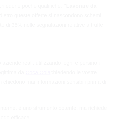
richiedono poche qualifiche.
"Lavorare da
dietro queste offerte si nascondono schemi
 di 35% nelle segnalazioni relative a truffe
 aziende reali, utilizzando loghi e persino i
egittima da
Coca Cola
chiedendo le vostre
 chiedono mai informazioni sensibili prima di
 Internet è uno strumento potente, ma richiede
odo efficace.