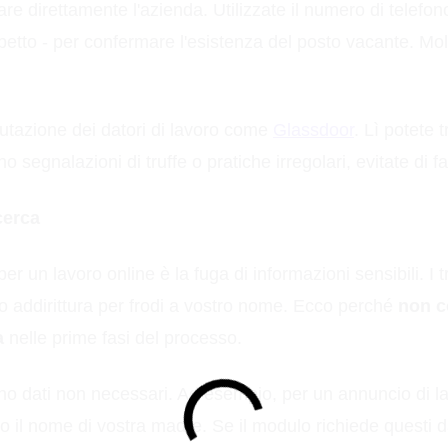
are direttamente l'azienda. Utilizzate il numero di telefono
ospetto - per confermare l'esistenza del posto vacante. M
alutazione dei datori di lavoro come
Glassdoor
. Lì potete 
 segnalazioni di truffe o pratiche irregolari, evitate di f
cerca
 un lavoro online è la fuga di informazioni sensibili. I tr
i o addirittura per frodi a vostro nome. Ecco perché
non c
a
nelle prime fasi del processo.
no dati non necessari. Ad esempio, per un annuncio di l
o il nome di vostra madre. Se il modulo richiede questi d