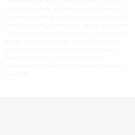
Produkte über das Free Trial Center von Shein zu erhalten, ist
nicht nur kostengünstig, sondern bietet auch eine einzigartige
Gelegenheit, eine tiefe Verbindung zur Marke aufzubauen und
Einfluss auf zukünftige Produkteinführungen zu nehmen. Wenn
Sie die in diesem Artikel beschriebenen Strategien und Schritte
befolgen, können Sie Ihre Erfolgschancen erheblich steigern.
Denken Sie daran, dass echtes Interesse und proaktives
Engagement Ihre besten Werkzeuge sind, um diese
Gelegenheit in eine bereichernde und lohnende Erfahrung zu
verwandeln.
2026 - https://ip7blog.com/CNPJ: 54.148.686/0001-91 Betrieben von IZZOTO DIGITAL
LTDA -Avenida Centenario, 5079 , CEP 88811-70 -
Criciúma - SC, Brasilien. Die Aufgabe des IP7blog-Portals besteht darin, klare und
zugängliche Informationen über persönliche Finanzen, Sparen, Kreditkarten, Kredite und
andere Finanzprodukte bereitzustellen.