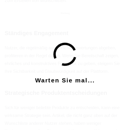
zum Erstellen von Wunschlisten.
Werbung
Ständiges Engagement
Nutzer, die regelmäßig ausführliche Bewertungen abgeben,
profitieren in der Regel davon. Wenn Sie Bereitschaft zeigen,
ehrliches und konstruktives Feedback zu geben, steigern Sie
Ihre Sichtbarkeit und Glaubwürdigkeit auf der Plattform.
Warten Sie mal...
Strategische Produktentscheidungen
Sich für weniger beliebte Produkte zu entscheiden, kann eine
wirksame Strategie sein. Artikel, die nicht ganz oben auf der
Wunschliste anderer Nutzer stehen, haben weniger