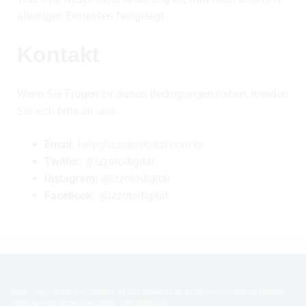
alleinigen Ermessen festgelegt.
Kontakt
Wenn Sie Fragen zu diesen Bedingungen haben, wenden
Sie sich bitte an uns:
Email:
help@izzotodigital.com.br
Twitter:
@izzotodigital
Instagram:
@izzotodigital
Facebook:
@izzotodigital
2026 - https://ip7blog.com/CNPJ: 54.148.686/0001-91 Betrieben von IZZOTO DIGITAL
LTDA -Avenida Centenario, 5079 , CEP 88811-70 -