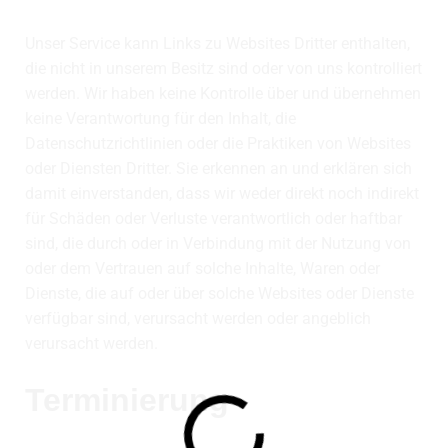
Unser Service kann Links zu Websites Dritter enthalten,
die nicht in unserem Besitz sind oder von uns kontrolliert
werden. Wir haben keine Kontrolle über und übernehmen
keine Verantwortung für den Inhalt, die
Datenschutzrichtlinien oder die Praktiken von Websites
oder Diensten Dritter. Sie erkennen an und erklären sich
damit einverstanden, dass wir weder direkt noch indirekt
für Schäden oder Verluste verantwortlich oder haftbar
sind, die durch oder in Verbindung mit der Nutzung von
oder dem Vertrauen auf solche Inhalte, Waren oder
Dienste, die auf oder über solche Websites oder Dienste
verfügbar sind, verursacht werden oder angeblich
verursacht werden.
Terminierung