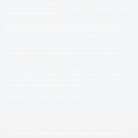
Criciúma - SC, Brasilien. Die Aufgabe des IP7blog-Portals besteht darin, klare und
zugängliche Informationen über persönliche Finanzen, Sparen, Kreditkarten, Kredite und
andere Finanzprodukte bereitzustellen.
Der gesamte auf unserem Portal angebotene Inhalt ist kostenlos. Wir verlangen keinerlei
Zahlungen, Vorschüsse oder Kautionen für den Zugang zu Informationen oder die
Inanspruchnahme von Dienstleistungen, die in unseren Inhalten erwähnt werden.
Wenn Sie im Namen von IP7blog kontaktiert werden und um Geld, sensible Daten oder
unzulässige persönliche Informationen gebeten werden, seien Sie misstrauisch und
kontaktieren Sie uns sofort.
Wir bemühen uns, die Informationen auf dem neuesten Stand zu halten. Da sich
Angebote, Bedingungen und Regeln jedoch jederzeit ändern können, empfehlen wir
Ihnen, sich alle Bedingungen direkt bei den zuständigen Institutionen bestätigen zu
lassen, bevor Sie finanzielle Entscheidungen treffen.
Urheberrecht © 2026 - Ip7Blog. Alle Rechte vorbehalten.
Datenschutz-Bestimmungen
Nutzungsbedingungen
Kontakt