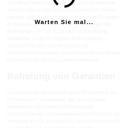
Wir können Ihren Zugang zum Dienst sofort und ohne
Vorankündigung oder Haftung aus beliebigen Gründen
beenden oder aussetzen, insbesondere, wenn Sie gegen
Warten Sie mal...
die Bedingungen verstoßen. Alle Bestimmungen der
Bedingungen, die ihrer Natur nach die Beendigung
überdauern sollten, überdauern die Beendigung,
einschließlich, aber nicht beschränkt auf
Eigentumsbestimmungen, Gewährleistungsausschlüsse,
Entschädigung und Haftungsbeschränkungen.
Befreiung von Garantien
Die Nutzung des Dienstes erfolgt auf Ihr eigenes Risiko.
Der Dienst wird "wie besehen" und "wie verfügbar"
bereitgestellt. Der Dienst wird ohne jegliche
ausdrückliche oder stillschweigende Gewährleistung zur
Verfügung gestellt, einschließlich, aber nicht beschränkt