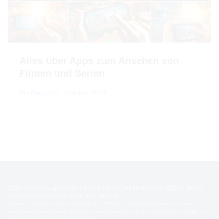
Alles über Apps zum Ansehen von
Filmen und Serien
Por
Bia Lily
14. Oktober 2024
2026 - https://ip7blog.com/CNPJ: 54.148.686/0001-91 Betrieben von IZZOTO DIGITAL
LTDA -Avenida Centenario, 5079 , CEP 88811-70 -
Criciúma - SC, Brasilien. Die Aufgabe des IP7blog-Portals besteht darin, klare und
zugängliche Informationen über persönliche Finanzen, Sparen, Kreditkarten, Kredite und