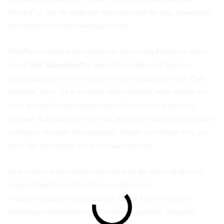
RecordTV, das die täglichen Episoden und die lang erwarteten
wöchentlichen Ausscheidungen zeigt.
PlayPlus ist jedoch die robusteste Streaming-Plattform, wenn
es um
Der Bauernhof
Es bietet 24 Stunden am Tag Live-
Übertragungen und verschiedene Kameraperspektiven. Das
bedeutet, dass Sie in Echtzeit sehen können, was andere tun,
ohne auf die Zusammenfassung im Fernsehen warten zu
müssen. Außerdem ist PlayPlus auf einer Vielzahl von Geräten
verfügbar, darunter Smartphones, Tablets und Smart-TVs, so
dass Sie von überall aus zuschauen können.
Eine weitere interessante Alternative ist die Nutzung der von
einigen Kabelfernsehbetreibern angebotenen
Programmaufzeichnungsdienste. Damit können Sie Live-
Sendungen aufzeichnen und zu einem späteren Zeitpunkt