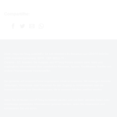
Compartilhe:
2026 - https://ip7blog.com/CNPJ: 54.148.686/0001-91 Betrieben von IZZOTO DIGITAL
LTDA -Avenida Centenario, 5079 , CEP 88811-70 -
Criciúma - SC, Brasilien. Die Aufgabe des IP7blog-Portals besteht darin, klare und
zugängliche Informationen über persönliche Finanzen, Sparen, Kreditkarten, Kredite und
andere Finanzprodukte bereitzustellen.
Der gesamte auf unserem Portal angebotene Inhalt ist kostenlos. Wir verlangen keinerlei
Zahlungen, Vorschüsse oder Kautionen für den Zugang zu Informationen oder die
Inanspruchnahme von Dienstleistungen, die in unseren Inhalten erwähnt werden.
Wenn Sie im Namen von IP7blog kontaktiert werden und um Geld, sensible Daten oder
unzulässige persönliche Informationen gebeten werden, seien Sie misstrauisch und
kontaktieren Sie uns sofort.