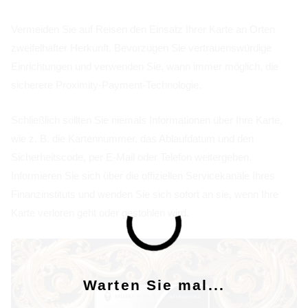
Vermeiden Sie auf Reisen den Einsatz Ihrer Karte an Orten
zweifelhafter Herkunft. Bevorzugen Sie vertrauenswürdige
Einrichtungen und verwenden Sie, wann immer möglich, die
sicherere Proximity-Payment-Technologie.
Schließlich sollten Sie niemals Informationen über Ihre Karte,
wie z. B. die Kartennummer, das Ablaufdatum und den
Sicherheitscode, per E-Mail oder Telefon weitergeben.
Informieren Sie sich über die offiziellen Servicekanäle Ihres
Finanzinstituts und wenden Sie sich sofort an sie, wenn Ihre
Karte verloren geht oder gestohlen wird.
Warten Sie mal...