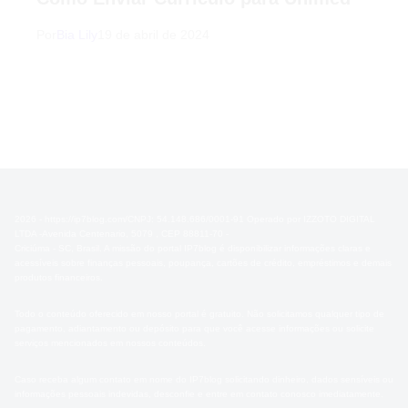
Por
Bia Lily
19 de abril de 2024
2026 - https://ip7blog.com/CNPJ: 54.148.686/0001-91 Operado por IZZOTO DIGITAL
LTDA -Avenida Centenario, 5079 , CEP 88811-70 -
Criciúma - SC, Brasil. A missão do portal IP7blog é disponibilizar informações claras e
acessíveis sobre finanças pessoais, poupança, cartões de crédito, empréstimos e demais
produtos financeiros.
Todo o conteúdo oferecido em nosso portal é gratuito. Não solicitamos qualquer tipo de
pagamento, adiantamento ou depósito para que você acesse informações ou solicite
serviços mencionados em nossos conteúdos.
Caso receba algum contato em nome do IP7blog solicitando dinheiro, dados sensíveis ou
informações pessoais indevidas, desconfie e entre em contato conosco imediatamente.