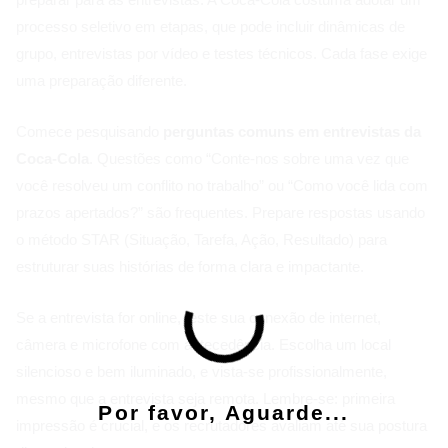
processo seletivo em etapas, que pode incluir dinâmicas de
grupo, entrevistas por vídeo e testes técnicos. Cada fase exige
uma preparação diferente.
Comece pesquisando
perguntas comuns em entrevistas da
Coca-Cola
. Questões como “Conte-nos sobre uma vez que
você resolveu um conflito no trabalho” ou “Como você lida com
prazos apertados?” são frequentes. Prepare respostas usando
o método STAR (Situação, Tarefa, Ação, Resultado) para
estruturar suas histórias de forma clara e impactante.
Se a entrevista for online, teste sua conexão de internet,
câmera e microfone com antecedência. Escolha um local
silencioso e bem iluminado, e vista-se profissionalmente,
mesmo que a entrevista seja remota. Lembre-se: primeira
Por favor, Aguarde...
impressão é crucial, e os recrutadores avaliam até sua postura