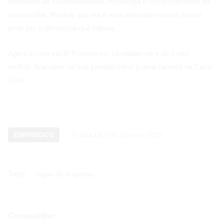
entendem de sustentabilidade, tecnologia e comportamento do
consumidor. Mostrar que você está antenado nesses temas
pode ser o diferencial que faltava.
Agora é com você! Prepare-se, candidate-se e dê o seu
melhor. Boa sorte na sua jornada rumo a uma carreira na Coca-
Cola.
EMPREGOS
Por
Bia Lily
5 de julho de 2025
Tags:
vagas de emprego
Compartilhe: