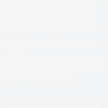
LTDA -Avenida Centenario, 5079 , CEP 88811-70 -
Criciúma - SC, Brasil. La misión del portal IP7blog es proporcionar información clara y
accesible sobre finanzas personales, ahorro, tarjetas de crédito, préstamos y otros
productos financieros.
Todo el contenido ofrecido en nuestro portal es gratuito. No le pedimos ningún tipo de
pago, anticipo o depósito para que acceda a la información o solicite los servicios
mencionados en nuestros contenidos.
Si recibe algún contacto en nombre de IP7blog solicitando dinero, datos sensibles o
información personal indebida, sospeche y póngase en contacto con nosotros
inmediatamente.
Nos esforzamos por mantener la información actualizada. No obstante, como las ofertas,
condiciones y normas pueden cambiar en cualquier momento, le recomendamos que
confirme todas las condiciones directamente con las instituciones responsables antes de
tomar cualquier decisión financiera.
Copyright © 2026 - Ip7Blog. Todos los derechos reservados.
Política de privacidad
Terminos de uso
Contacto
Quienes somos