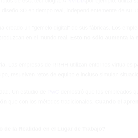
rutos de esta tecnología. A
NVIDIA
por ejemplo, utiliza
 diseño 3D en tiempo real, independientemente de su ub
ha creado un "gemelo digital" de sus fábricas. Los emp
e produzcan en el mundo real.
Esto no sólo aumenta la e
tria. Las empresas de RRHH utilizan entornos virtuales 
upo, resuelven retos de equipo e incluso simulan situaci
vidad. Un estudio de
PwC
demostró que los empleados que 
ión
que con los métodos tradicionales.
Cuando el aprend
 de la Realidad en el Lugar de Trabajo?