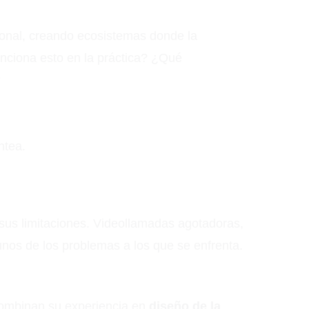
ional, creando ecosistemas donde la
unciona esto en la práctica? ¿Qué
?
ntea.
 sus limitaciones. Videollamadas agotadoras,
gunos de los problemas a los que se enfrenta.
.
 Combinan su experiencia en
diseño de la