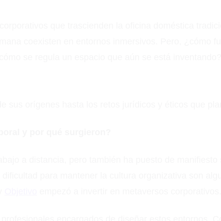
orporativos que trascienden la oficina doméstica tradic
 humana coexisten en entornos inmersivos. Pero, ¿cómo f
¿cómo se regula un espacio que aún se está inventando
sus orígenes hasta los retos jurídicos y éticos que pla
aboral y por qué surgieron?
bajo a distancia, pero también ha puesto de manifiesto
 dificultad para mantener la cultura organizativa son al
y
Objetivo
empezó a invertir en metaversos corporativos
os profesionales encargados de diseñar estos entornos.