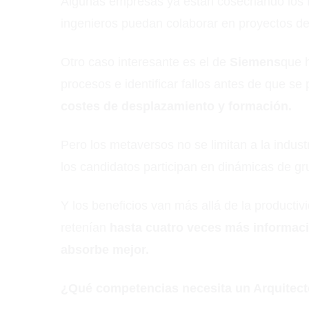
Algunas empresas ya están cosechando los f
ingenieros puedan colaborar en proyectos de
Otro caso interesante es el de
Siemens
que 
procesos e identificar fallos antes de que s
costes de desplazamiento y formación.
Pero los metaversos no se limitan a la indus
los candidatos participan en dinámicas de gr
Y los beneficios van más allá de la producti
retenían
hasta cuatro veces más informac
absorbe mejor.
¿Qué competencias necesita un Arquitecto