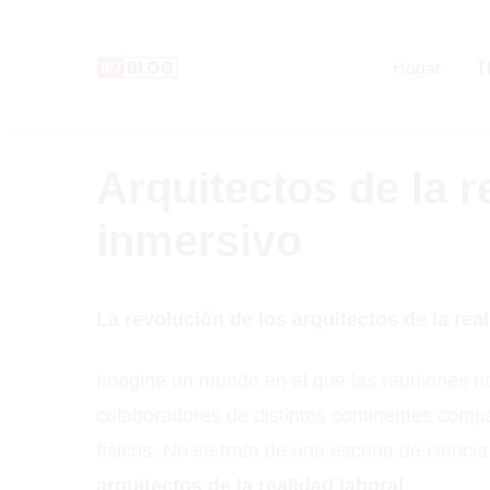
Pular
para
Hogar
T
el
contenido
Arquitectos de la r
inmersivo
La revolución de los arquitectos de la real
Imagine un mundo en el que las reuniones no s
colaboradores de distintos continentes comp
físicos. No se trata de una escena de cienci
arquitectos de la realidad laboral
.