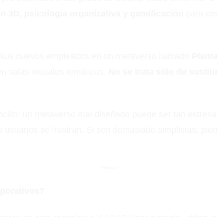
n 3D, psicología organizativa y gamificación
para cre
a sus nuevos empleados en un metaverso llamado
Plant
 en salas virtuales temáticas.
No se trata sólo de sustitu
encillo: un metaverso mal diseñado puede ser tan estre
 usuarios se frustran. Si son demasiado simplistas, pier
Publicidad
rporativos?