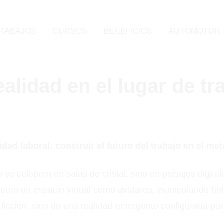
RABAJOS
CURSOS
BENEFICIOS
AUTOMOTOR
ealidad en el lugar de tr
idad laboral: construir el futuro del trabajo en el me
e celebren en salas de cristal, sino en paisajes digital
arten un espacio virtual como avatares, manipulando ho
a ficción, sino de una realidad emergente configurada po