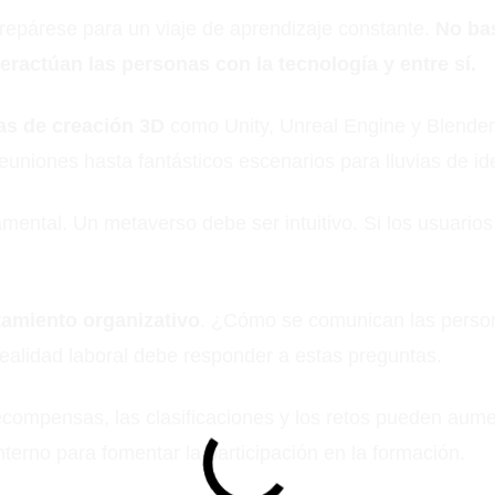
repárese para un viaje de aprendizaje constante.
No ba
ractúan las personas con la tecnología y entre sí.
as de creación 3D
como Unity, Unreal Engine y Blender
reuniones hasta fantásticos escenarios para lluvias de id
mental. Un metaverso debe ser intuitivo. Si los usuarios
amiento organizativo
. ¿Cómo se comunican las perso
ealidad laboral debe responder a estas preguntas.
ecompensas, las clasificaciones y los retos pueden aume
terno para fomentar la participación en la formación.