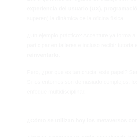
experiencia del usuario (UX), programació
superen) la dinámica de la oficina física.
¿Un ejemplo práctico? Accenture ya forma 
participar en talleres e incluso recibir tutoría
reinventarlo.
Pero, ¿por qué es tan crucial este papel? S
Si los entornos son demasiado complejos, los
enfoque multidisciplinar.
¿Cómo se utilizan hoy los metaversos co