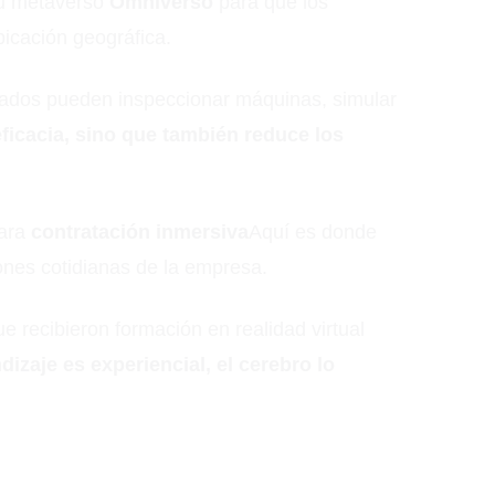
 su metaverso
Omniverso
para que los
icación geográfica.
leados pueden inspeccionar máquinas, simular
ficacia, sino que también reduce los
para
contratación inmersiva
Aquí es donde
ones cotidianas de la empresa.
recibieron formación en realidad virtual
izaje es experiencial, el cerebro lo