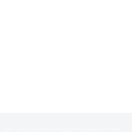
2026 - https://ip7blog.com/CNPJ: 54.148.686/0001-91 Operado por IZZOTO DIGITAL