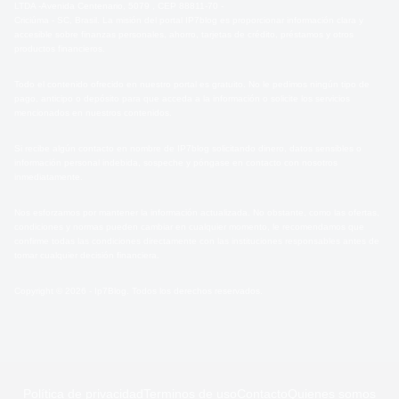
LTDA -Avenida Centenario, 5079 , CEP 88811-70 -
Criciúma - SC, Brasil. La misión del portal IP7blog es proporcionar información clara y
accesible sobre finanzas personales, ahorro, tarjetas de crédito, préstamos y otros
productos financieros.
Todo el contenido ofrecido en nuestro portal es gratuito. No le pedimos ningún tipo de
pago, anticipo o depósito para que acceda a la información o solicite los servicios
mencionados en nuestros contenidos.
Si recibe algún contacto en nombre de IP7blog solicitando dinero, datos sensibles o
información personal indebida, sospeche y póngase en contacto con nosotros
inmediatamente.
Nos esforzamos por mantener la información actualizada. No obstante, como las ofertas,
condiciones y normas pueden cambiar en cualquier momento, le recomendamos que
confirme todas las condiciones directamente con las instituciones responsables antes de
tomar cualquier decisión financiera.
Copyright © 2026 - Ip7Blog. Todos los derechos reservados.
Política de privacidad
Terminos de uso
Contacto
Quienes somos