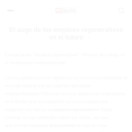
Pular
para
el
contenido
El auge de los empleos regenerativos
en el futuro
El auge de los "empleos regenerativos": El futuro del trabajo en
la restauración medioambiental
¿Se ha parado a pensar alguna vez en cómo está cambiando el
mercado laboral ante las urgentes demandas
medioambientales? Mientras muchas profesiones tradicionales
se enfrentan a la incertidumbre, un nuevo campo está
surgiendo con fuerza: la
empleos regenerativos
. Estas
carreras no sólo pretenden reducir los daños, sino que
activamente
restaurar ecosistemas
Se trata de crear