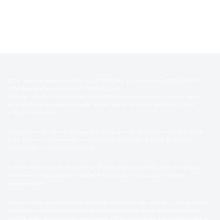
2026 - https://ip7blog.com/CNPJ: 54.148.686/0001-91 Operado por IZZOTO DIGITAL
LTDA -Avenida Centenario, 5079 , CEP 88811-70 -
Criciúma - SC, Brasil. La misión del portal IP7blog es proporcionar información clara y
accesible sobre finanzas personales, ahorro, tarjetas de crédito, préstamos y otros
productos financieros.
Todo el contenido ofrecido en nuestro portal es gratuito. No le pedimos ningún tipo de
pago, anticipo o depósito para que acceda a la información o solicite los servicios
mencionados en nuestros contenidos.
Si recibe algún contacto en nombre de IP7blog solicitando dinero, datos sensibles o
información personal indebida, sospeche y póngase en contacto con nosotros
inmediatamente.
Nos esforzamos por mantener la información actualizada. No obstante, como las ofertas,
condiciones y normas pueden cambiar en cualquier momento, le recomendamos que
confirme todas las condiciones directamente con las instituciones responsables antes de