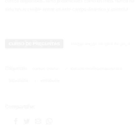
cursos disponibles, tanto presenciales como en línea, nunca ha
sido tan accesible entrar en este campo dinámico y esencial.
CURSO DE PREGUNTAS
Por
bia lirio
28 de abril de 2024
Etiquetas:
,
,
cursos online
cursos profissionalizantes
,
faculdade
vestibular
Compartilhe: