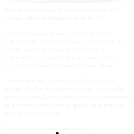
Ilustración Cómo destacar en procesos de selección para
vacantes a distancia: estrategias más allá del CV
Si el reto es en grupo, observe cómo actúan los demás
participantes. Muchas empresas evalúan habilidades blandas
como la colaboración y la empatía. Evita dominar la
conversación; en su lugar, haz preguntas como
"¿Qué te
parece este planteamiento?"
mostrar apertura al diálogo.
¿Y si no sabes cómo responder a algo? Sé sincero pero
proactivo. Dilo:
"No tengo experiencia en esto, pero investigué
un poco y encontré Z como posible solución".
Los responsables
de la contratación valoran más la capacidad de aprender que
los conocimientos estáticos.
Crear una rutina de preparación continua