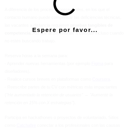
A diferencia de los procesos presenciales, en los que el
contacto humano puede compensar las deficiencias técnicas,
las vacantes a distancia requieren
pruebas tangibles de
Espere por favor...
competencia.
Así que acostúmbrate a estudiar incluso cuando
no estés buscando trabajo.
Reserva horas a la semana para:
- Aprender nuevas herramientas (por ejemplo
Figma
para
diseñadores).
- Realice cursos breves en plataformas como
Coursera
.
- Reescribe partes de tu CV con métricas más impactantes
(
"He aumentado la retención de usuarios"
→
"Aumenté la
retención en 15% con X estrategias"
).
Participa en hackathones o proyectos de voluntariado. Sitios
como
Catchafire
conectar a los profesionales con las causas