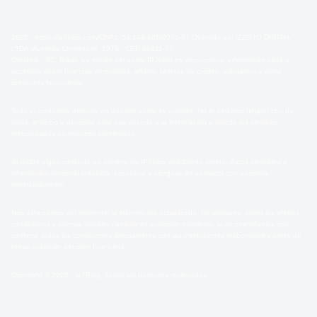
2026 - https://ip7blog.com/CNPJ: 54.148.686/0001-91 Operado por IZZOTO DIGITAL
LTDA -Avenida Centenario, 5079 , CEP 88811-70 -
Criciúma - SC, Brasil. La misión del portal IP7blog es proporcionar información clara y
accesible sobre finanzas personales, ahorro, tarjetas de crédito, préstamos y otros
productos financieros.
Todo el contenido ofrecido en nuestro portal es gratuito. No le pedimos ningún tipo de
pago, anticipo o depósito para que acceda a la información o solicite los servicios
mencionados en nuestros contenidos.
Si recibe algún contacto en nombre de IP7blog solicitando dinero, datos sensibles o
información personal indebida, sospeche y póngase en contacto con nosotros
inmediatamente.
Nos esforzamos por mantener la información actualizada. No obstante, como las ofertas,
condiciones y normas pueden cambiar en cualquier momento, le recomendamos que
confirme todas las condiciones directamente con las instituciones responsables antes de
tomar cualquier decisión financiera.
Copyright © 2026 - Ip7Blog. Todos los derechos reservados.